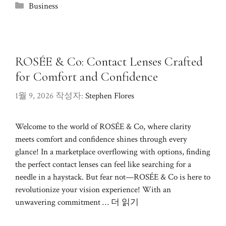
카
Business
테
고
리
ROSÉE & Co: Contact Lenses Crafted
for Comfort and Confidence
1월 9, 2026
작성자:
Stephen Flores
Welcome to the world of ROSÉE & Co, where clarity
meets comfort and confidence shines through every
glance! In a marketplace overflowing with options, finding
the perfect contact lenses can feel like searching for a
needle in a haystack. But fear not—ROSÉE & Co is here to
revolutionize your vision experience! With an
unwavering commitment …
더 읽기