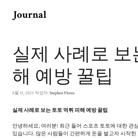
컨
텐
츠
로
건
너
실제 사례로 보
뛰
기
해 예방 꿀팁
8월 15, 2025
작성자:
Stephen Flores
실제 사례로 보는 토토 먹튀 피해 예방 꿀팁
안녕하세요, 여러분! 최근 들어 스포츠 토토에 대한 
있습니다. 많은 사람들이 간편하게 돈을 벌고자 시작한 