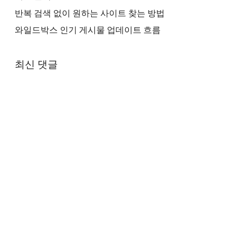
반복 검색 없이 원하는 사이트 찾는 방법
와일드박스 인기 게시물 업데이트 흐름
최신 댓글