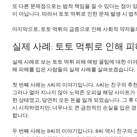
또 다른 문제점으로는 법적 책임을 질 수 있다는 점이 
이 아닙니다. 따라서 토토 먹튀로 인한 문제 발생 시 법
마지막으로, 토토 먹튀의 급증으로 인해 사회적 약자들
실제 사례: 토토 먹튀로 인해 
실제 사례로 보는 토토 먹튀 피해 예방 꿀팁에 대한 이
해 피해를 입은 사람들의 실제 사례를 살펴보겠습니다.
첫 번째 사례는 A씨의 이야기입니다. A씨는 친구의 추
그러나 얼마 지나지 않아
노먹존 오피셜
해당 사이트가 
한 상태였고, 당연히 모든 돈을 잃게 되었습니다. 그 후
시 시작하였지만, 너무나도 큰 금전적인 손실을 입은 
합니다.
두 번째 사례는 B씨의 이야기입니다. B씨 역시 친구의