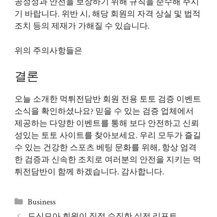
공정성과 안전을 보장하기 위해 규칙을 준수해 주시
기 바랍니다. 위반 시, 해당 회원의 자격 상실 및 법적
조치 등의 제재가 가해질 수 있습니다.
위의 주의사항들은
결론
오늘 소개한 먹튀전담반 회원 전용 토토 검증 이벤트
소식을 확인하셨나요? 믿을 수 있는 검증 업체에서
제공하는 다양한 이벤트를 통해 보다 안전하고 신뢰
성있는 토토 사이트를 찾아보세요. 우리 모두가 즐길
수 있는 건강한 스포츠 베팅 문화를 위해, 항상 엄격
한 검증과 신속한 조치로 여러분의 안전을 지키는 먹
튀전담반이 함께 하겠습니다. 감사합니다.
카
Business
테
도신모아 회원이 직접 수집한 실전 리포트