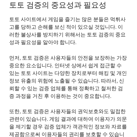
토토 검증의 중요성과 필요성
토토 사이트에서 게임을 즐기는 많은 분들은 먹튀사
고를 당하고 손해를 보신 적이 있으실 것입니다. 이
러한 불상사를 방지하기 위해서는 토토 검증의 중요
성과 필요성을 알아야 합니다.
먼저, 토토 검증은 사용자들의 안전을 보장하는 가장
중요한 요소입니다. 인터넷 상에서 쉽게 접근할 수
있는 토토 사이트는 다양한 장치로부터 해킹 및 개인
정보 유출의 위험에 노출될 수 있습니다. 따라서, 신
뢰할 수 있는 검증 업체를 통해 정확하고 철저한 검
증 과정을 거친 후 이용하는 것이 중요합니다.
또한, 토토 검증은 사용자들의 권익보호와도 밀접한
관련이 있습니다. 게임 결과에 대하여 이용자가 의문
을 제기할 경우 검증 업체가 객관적인 정보와 자료를
제공함으로써 이용자들의 권리를 보호할 수 있습니