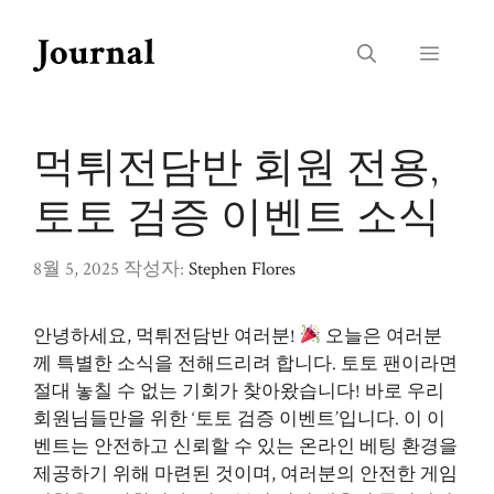
컨
텐
메
츠
로
뉴
건
너
먹튀전담반 회원 전용,
뛰
토토 검증 이벤트 소식
기
8월 5, 2025
작성자:
Stephen Flores
안녕하세요, 먹튀전담반 여러분!
오늘은 여러분
께 특별한 소식을 전해드리려 합니다. 토토 팬이라면
절대 놓칠 수 없는 기회가 찾아왔습니다! 바로 우리
회원님들만을 위한 ‘토토 검증 이벤트’입니다. 이 이
벤트는 안전하고 신뢰할 수 있는 온라인 베팅 환경을
제공하기 위해 마련된 것이며, 여러분의 안전한 게임