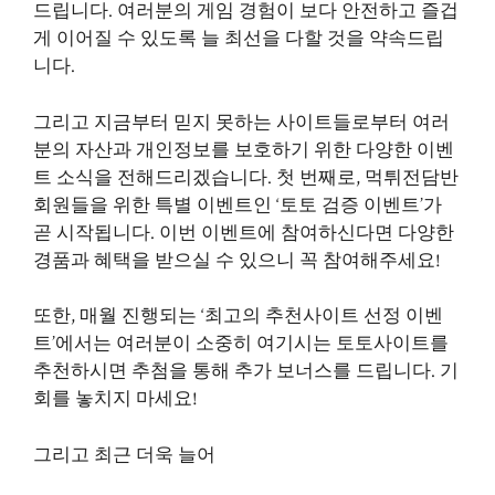
드립니다. 여러분의 게임 경험이 보다 안전하고 즐겁
게 이어질 수 있도록 늘 최선을 다할 것을 약속드립
니다.
그리고 지금부터 믿지 못하는 사이트들로부터 여러
분의 자산과 개인정보를 보호하기 위한 다양한 이벤
트 소식을 전해드리겠습니다. 첫 번째로, 먹튀전담반
회원들을 위한 특별 이벤트인 ‘토토 검증 이벤트’가
곧 시작됩니다. 이번 이벤트에 참여하신다면 다양한
경품과 혜택을 받으실 수 있으니 꼭 참여해주세요!
또한, 매월 진행되는 ‘최고의 추천사이트 선정 이벤
트’에서는 여러분이 소중히 여기시는 토토사이트를
추천하시면 추첨을 통해 추가 보너스를 드립니다. 기
회를 놓치지 마세요!
그리고 최근 더욱 늘어