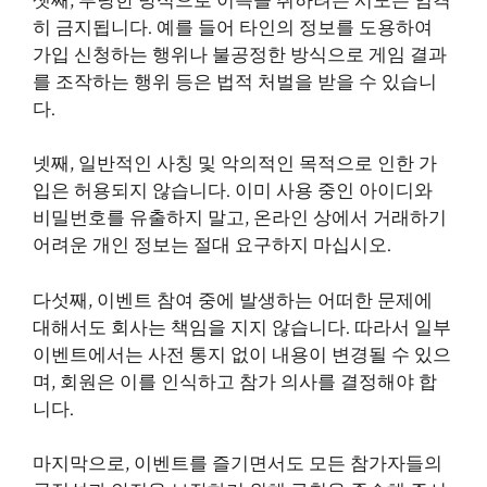
셋째, 부당한 방식으로 이득을 취하려는 시도는 엄격
히 금지됩니다. 예를 들어 타인의 정보를 도용하여
가입 신청하는 행위나 불공정한 방식으로 게임 결과
를 조작하는 행위 등은 법적 처벌을 받을 수 있습니
다.
넷째, 일반적인 사칭 및 악의적인 목적으로 인한 가
입은 허용되지 않습니다. 이미 사용 중인 아이디와
비밀번호를 유출하지 말고, 온라인 상에서 거래하기
어려운 개인 정보는 절대 요구하지 마십시오.
다섯째, 이벤트 참여 중에 발생하는 어떠한 문제에
대해서도 회사는 책임을 지지 않습니다. 따라서 일부
이벤트에서는 사전 통지 없이 내용이 변경될 수 있으
며, 회원은 이를 인식하고 참가 의사를 결정해야 합
니다.
마지막으로, 이벤트를 즐기면서도 모든 참가자들의