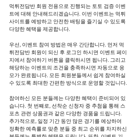
먹튀전담반 회원 전용으로 진행되는 토토 검증 이벤
트에 대해 안내해드리겠습니다. 이번 이벤트는 먹튀
사이트를 예방하고 안전한 배팅을 즐기실 수 있도록
다양한 혜택을 제공합니다.
우선, 이벤트 참여 방법은 매우 간단합니다. 먼저 먹
튀전담반 회원이 되신 후 로그인 하시면 이벤트 페이
지에서 참여하기 버튼을 클릭하시면 됩니다. 그리고
해당하는 이벤트의 조건을 충족하시면 자동으로 응
모가 완료됩니다. 모든 회원분들께서 쉽게 참여하실
수 있도록 최대한 간편한 방식으로 운영할 것입니다.
참여하신 모든 분들께는 다양한 혜택이 준비되어 있
습니다. 첫 번째로, 선착순 신청자 중 추첨을 통해 스
포츠 관련 상품권과 같은 다양한 경품을 드립니다.
추가적으로, 일정 기간 동안 많은 경기를 예상하여
정확한 예측률로 맞춘 분들 중 최고 순위를 차지하신
분들께는 특별한 혜택을 드립니다. 또한, 이벤트 기